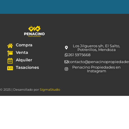
Compra
Los Jilgueros s/n, El Salto,
Potrerillos, Mendoza
Venta
261 5975668
Alquiler
contacto@penacinopropiedade
Tasaciones
Penacino Propiedades en
Instagram
© 2025 | Desarrollado por
SigmaStudio