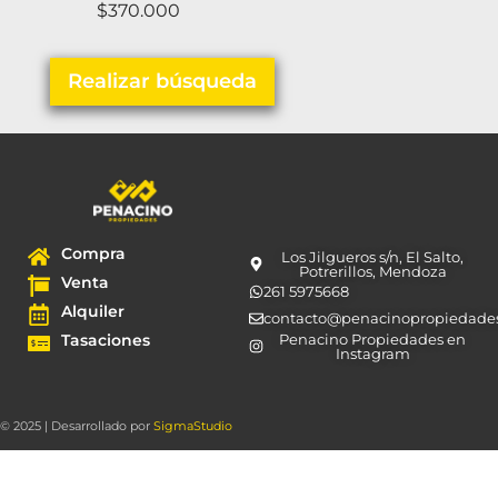
$
370.000
Realizar búsqueda
Compra
Los Jilgueros s/n, El Salto,
Potrerillos, Mendoza
Venta
261 5975668
Alquiler
contacto@penacinopropiedade
Tasaciones
Penacino Propiedades en
Instagram
© 2025 | Desarrollado por
SigmaStudio