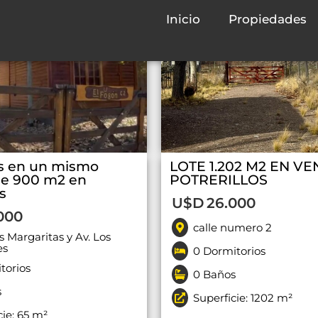
Venta
Inicio
Propiedades
s en un mismo
LOTE 1.202 M2 EN VE
de 900 m2 en
POTRERILLOS
s
U$D
26.000
000
calle numero 2
s Margaritas y Av. Los
es
0 Dormitorios
torios
0 Baños
s
Superficie: 1202 m²
cie: 65 m²