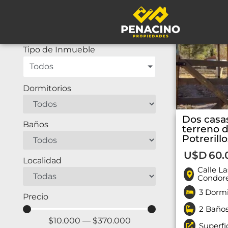
Tipo de operación
Tipo de Inmueble
Todos
Dormitorios
Dos casa
Baños
terreno 
Potrerillo
U$D
60.
Localidad
Calle La
Condor
3 Dormi
Precio
2 Baño
$
10.000
—
$
370.000
Superfi