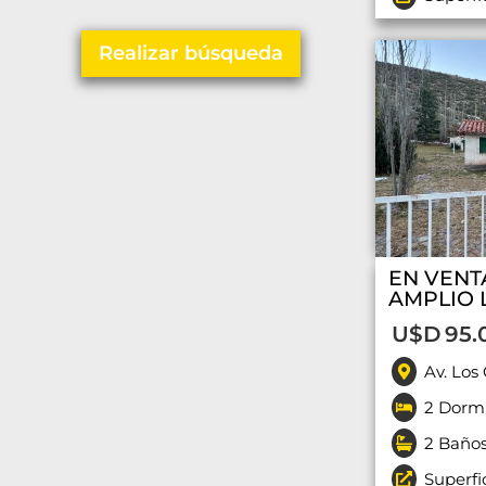
Realizar búsqueda
EN VENT
AMPLIO 
U$D
95.
Av. Los
2 Dormi
2 Baño
Superfi