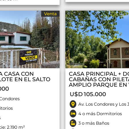
Venta
A CASA CON
CASA PRINCIPAL + D
LOTE EN EL SALTO
CABAÑAS CON PILET
AMPLIO PARQUE EN
000
U$D
105.000
 Condores
Av. Los Condores y Los 
torios
4 o más Dormitorios
s
3 o más Baños
cie: 2.190 m²