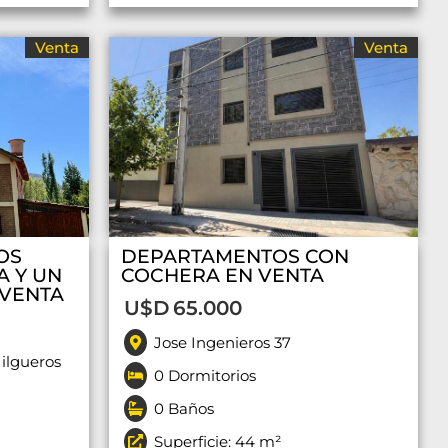
Venta
Venta
OS
DEPARTAMENTOS CON
A Y UN
COCHERA EN VENTA
 VENTA
U$D
65.000
Jose Ingenieros 37
Jilgueros
0 Dormitorios
0 Baños
Superficie: 44 m²